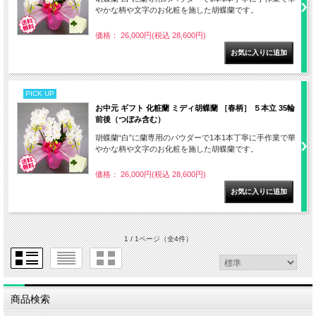
やかな柄や文字のお化粧を施した胡蝶蘭です。
価格： 26,000円(税込 28,600円)
PICK UP
お中元 ギフト 化粧蘭 ミディ胡蝶蘭 ［春柄］ ５本立 35輪
前後（つぼみ含む）
胡蝶蘭“白”に蘭専用のパウダーで1本1本丁寧に手作業で華
やかな柄や文字のお化粧を施した胡蝶蘭です。
価格： 26,000円(税込 28,600円)
1 / 1ページ
（全4件）
商品検索