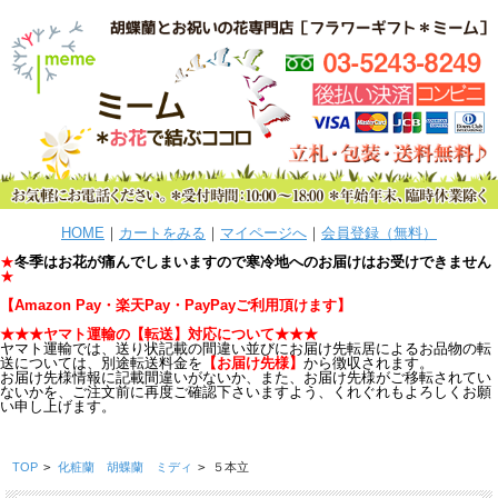
HOME
｜
カートをみる
｜
マイページへ
｜
会員登録（無料）
★
冬季はお花が痛んでしまいますので寒冷地へのお届けはお受けできません
★
【
Amazon Pay・楽天Pay・PayPayご利用頂けます
】
★★★ヤマト運輸の【転送
】
対応について★★★
ヤマト運輸では、送り状記載の間違い並びにお届け先転居によるお品物の転
送については、別途転送料金を
【お届け先様】
から徴収されます。
お届け先様情報に記載間違いがないか、また、お届け先様がご移転されてい
ないかを、ご注文前に再度ご確認下さいますよう、くれぐれもよろしくお願
い申し上げます。
TOP
>
化粧蘭 胡蝶蘭 ミディ
>
５本立