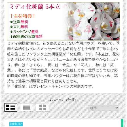
ミディ胡蝶蘭“白”に、花を傷めることない専用パウダーを用いて、季
節の絵柄やお祝いのメッセージやお名前などを手作業で丁寧にお化
粧を施したワンランク上の胡蝶蘭が「化粧蘭」です。5本立は、花の
大きさは小さいながらも、ボリュームがあり豪華で華やかな仕上が
り。春には「さくら」、夏には「金魚」や「花火」、秋には「紅
葉」、冬には「雪の結晶」などをお化粧します。世界に１つだけの
胡蝶蘭の贈り物です。専用パウダーはお花自体に害はないため、花
持ちは通常の胡蝶蘭と変わりはありません。
※「化粧蘭」はプレゼントキャンペンの対象外です。
1 / 1ページ
（全4件）
PICK UP