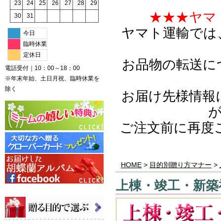
23
24
25
26
27
28
29
★★★ヤマ
30
31
ヤマト運輸では
今日
臨時休業
定休日
お品物の転送に
電話受付｜10：00～18：00
※年末年始、土日月祝、臨時休業を
除く
お届け先様情報
ご注文前に再度
HOME
>
目的別贈り方マナー
>
上棟・竣工・新築