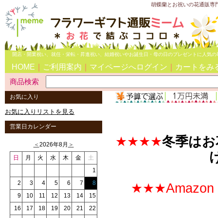
胡蝶蘭とお祝いの花通販専
開店・開業祝い、就任・栄転・昇進祝い、結婚祝いやお誕生日・母の日のプレゼントに人気の
HOME
｜
ご利用案内
｜
マイページへログイン
｜
カートをみ
商品検索
お気に入り
お気に入りリストを見る
営業日カレンダー
★★★★
冬季はお
＜
2026年8月
＞
日
月
火
水
木
金
土
1
2
3
4
5
6
7
8
★★★Amazo
9
10
11
12
13
14
15
16
17
18
19
20
21
22