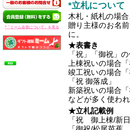
*立札について
木札・紙札の場合
贈り主様のお名
*「ミーム会員について」を見る
に。
★表書き
「祝」「御祝」の
上棟祝いの場合「
竣工祝いの場合「
「祝 御落成」
新築祝いの場合「
などが多く使わ
★立札記載例
「祝 御上棟/新
「御祝/松尾芭蕉