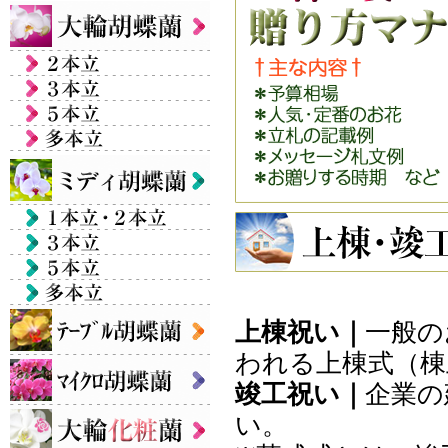
上棟祝い｜
一般の
われる上棟式（棟
竣工祝い｜
企業の
い。