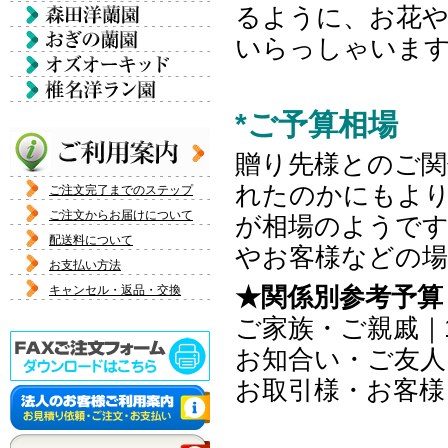
るように、お花
いらっしゃいま
*ご予算相場
贈り先様とのご関
れたのかにもより異
ご注文完了までのステップ
ご注文からお届けについて
が相場のようです。
配送料について
やお客様などの場
お支払い方法
キャンセル・返品・交換
★関係別参考予算
ご家族・ご親戚｜10,
お知合い・ご友人｜10
お取引様・お客様｜10