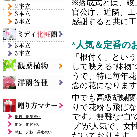
※落成式とは、竣
官公庁、近隣、工
感謝すると共に工
*人気＆定番の
「根付く」という
して映える“鉢物
うで、特に毎年花
念の花になりま
中でも高級胡蝶蘭
りで花粉も飛ばな
です。無難な“白
開店・開業祝い
プ”が人気で、女
開院・開局祝い
就任・栄転・昇進祝い
だいております