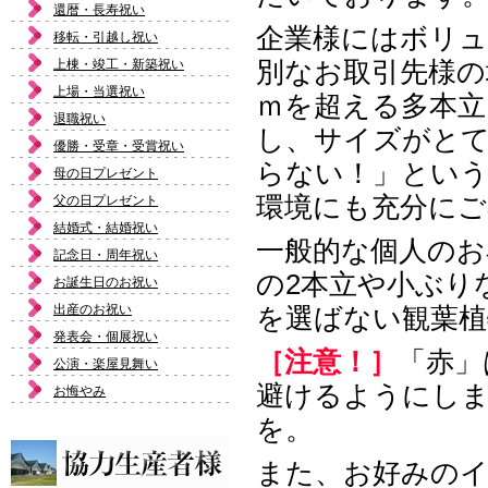
還暦・長寿祝い
企業様にはボリュ
移転・引越し祝い
上棟・竣工・新築祝い
別なお取引先様の
上場・当選祝い
ｍを超える多本
退職祝い
し、サイズがと
優勝・受章・受賞祝い
らない！」とい
母の日プレゼント
環境にも充分にご
父の日プレゼント
結婚式・結婚祝い
一般的な個人のお
記念日・周年祝い
の2本立や小ぶり
お誕生日のお祝い
出産のお祝い
を選ばない観葉植
発表会・個展祝い
［注意！］
「赤」
公演・楽屋見舞い
避けるようにし
お悔やみ
を。
また、お好みの