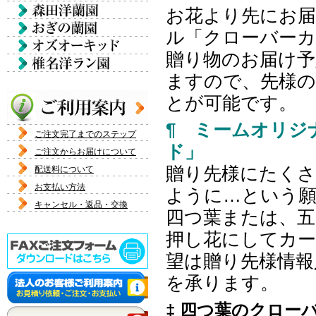
お花より先にお届
ル「クローバー
贈り物のお届け予
ますので、先様
とが可能です。
¶ ミームオリジ
ご注文完了までのステップ
ド」
ご注文からお届けについて
贈り先様にたく
配送料について
お支払い方法
ように…という
キャンセル・返品・交換
四つ葉または、五
押し花にしてカ
望は贈り先様情報
を承ります。
‡ 四つ葉のクロー