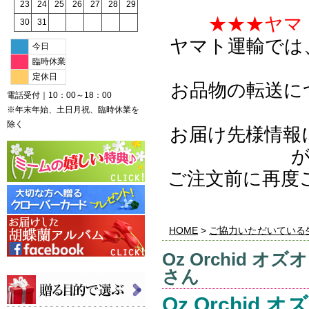
23
24
25
26
27
28
29
★★★ヤマ
30
31
ヤマト運輸では
今日
臨時休業
定休日
お品物の転送に
電話受付｜10：00～18：00
※年末年始、土日月祝、臨時休業を
除く
お届け先様情報
ご注文前に再度
HOME
>
ご協力いただいている
Oz Orchid
さん
Oz Orchid