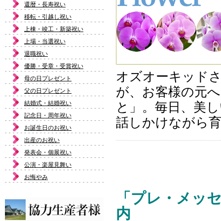
還暦・長寿祝い
移転・引越し祝い
上棟・竣工・新築祝い
上場・当選祝い
退職祝い
優勝・受章・受賞祝い
オズオーキッド
母の日プレゼント
が、お客様の元へ
父の日プレゼント
結婚式・結婚祝い
と」。毎日、美し
記念日・周年祝い
話しかけながら
お誕生日のお祝い
出産のお祝い
発表会・個展祝い
公演・楽屋見舞い
お悔やみ
「プレ・メッ
内