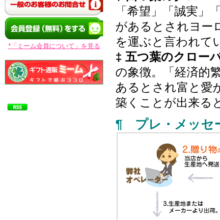
「希望」「誠実」
があるとされヨー
を運ぶと言われて
*「ミーム会員について」を見る
‡ 五つ葉のクロー
の象徴。「経済的
あるとされ富と愛
築くことが出来る
¶ プレ・メッセ