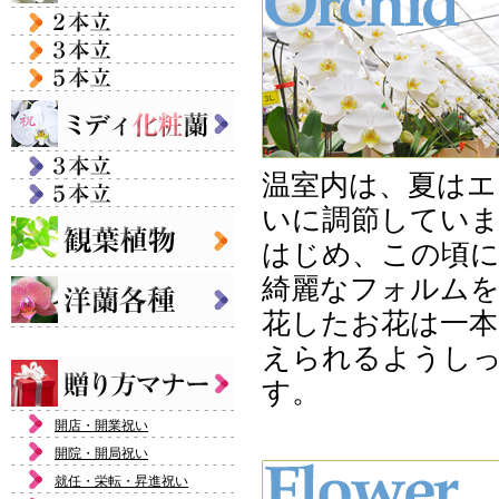
温室内は、夏はエ
いに調節していま
はじめ、この頃に
綺麗なフォルム
花したお花は一本
えられるようし
す。
開店・開業祝い
開院・開局祝い
就任・栄転・昇進祝い