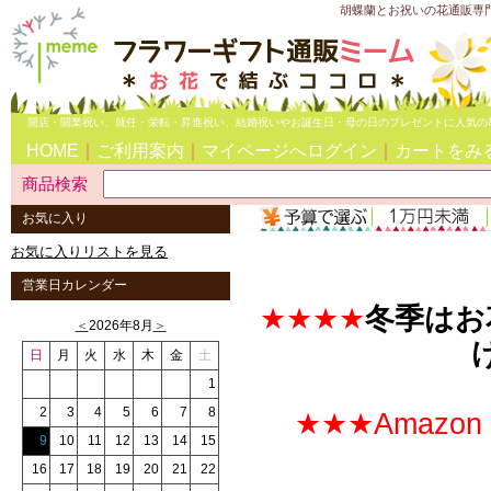
胡蝶蘭とお祝いの花通販専
開店・開業祝い、就任・栄転・昇進祝い、結婚祝いやお誕生日・母の日のプレゼントに人気の
HOME
｜
ご利用案内
｜
マイページへログイン
｜
カートをみ
商品検索
お気に入り
お気に入りリストを見る
営業日カレンダー
★★★★
冬季はお
＜
2026年8月
＞
日
月
火
水
木
金
土
1
2
3
4
5
6
7
8
★★★Amazo
9
10
11
12
13
14
15
16
17
18
19
20
21
22