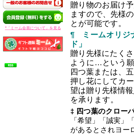
贈り物のお届け予
ますので、先様
とが可能です。
*「ミーム会員について」を見る
¶ ミームオリジ
ド」
贈り先様にたく
ように…という
四つ葉または、五
押し花にしてカ
望は贈り先様情報
を承ります。
‡ 四つ葉のクロー
「希望」「誠実」
があるとされヨー