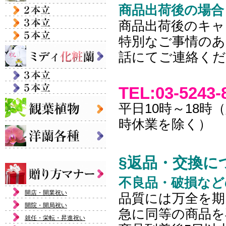
商品出荷後の場合
商品出荷後のキャ
特別なご事情のあ
話にてご連絡く
TEL:03-5243-
平日10時～18
時休業を除く）
§返品・交換に
不良品・破損など
開店・開業祝い
品質には万全を
開院・開局祝い
急に同等の商品を
就任・栄転・昇進祝い