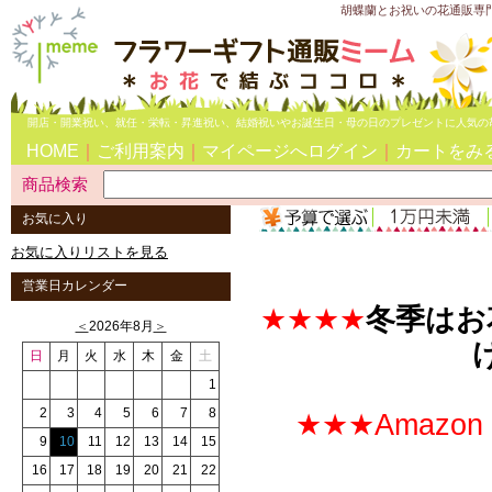
胡蝶蘭とお祝いの花通販専
開店・開業祝い、就任・栄転・昇進祝い、結婚祝いやお誕生日・母の日のプレゼントに人気の
HOME
｜
ご利用案内
｜
マイページへログイン
｜
カートをみ
商品検索
お気に入り
お気に入りリストを見る
営業日カレンダー
★★★★
冬季はお
＜
2026年8月
＞
日
月
火
水
木
金
土
1
2
3
4
5
6
7
8
★★★Amazo
9
10
11
12
13
14
15
16
17
18
19
20
21
22