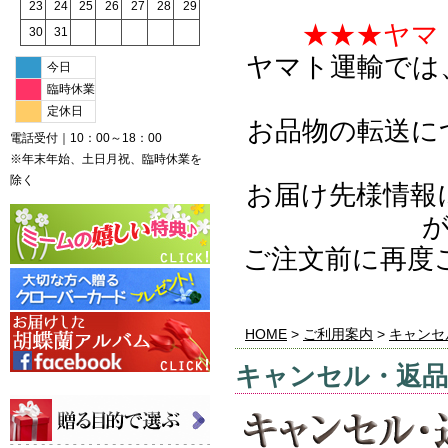
23
24
25
26
27
28
29
★★★ヤマ
30
31
ヤマト運輸では
今日
臨時休業
定休日
お品物の転送に
電話受付｜10：00～18：00
※年末年始、土日月祝、臨時休業を
除く
お届け先様情報
ご注文前に再度
HOME
>
ご利用案内
>
キャンセ
キャンセル・返品