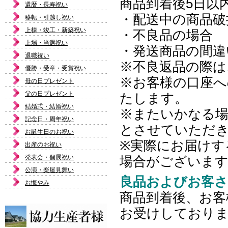
商品到着後5日以
還暦・長寿祝い
・配送中の商品破
移転・引越し祝い
上棟・竣工・新築祝い
・不良品の場合
上場・当選祝い
・発送商品の間違
退職祝い
※不良返品の際は
優勝・受章・受賞祝い
※お客様の口座へ
母の日プレゼント
父の日プレゼント
たします。
結婚式・結婚祝い
※またいかなる場
記念日・周年祝い
とさせていただ
お誕生日のお祝い
※実際にお届けす
出産のお祝い
発表会・個展祝い
場合がございま
公演・楽屋見舞い
良品およびお客
お悔やみ
商品到着後、お客
お受けしており