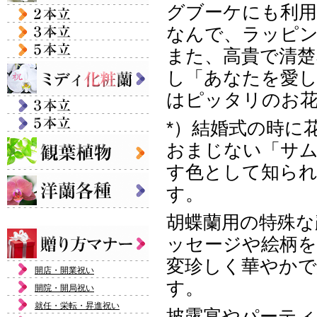
グブーケにも利用
なんで、ラッピ
また、高貴で清楚
し「あなたを愛
はピッタリのお
*）結婚式の時に
おまじない「サム
す色として知ら
す。
胡蝶蘭用の特殊な
ッセージや絵柄を
変珍しく華やか
開店・開業祝い
す。
開院・開局祝い
就任・栄転・昇進祝い
披露宴やパーティ