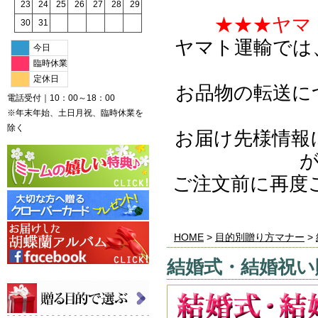
23
24
25
26
27
28
29
★★★ヤマ
30
31
ヤマト運輸では
今日
臨時休業
定休日
お品物の転送に
電話受付｜10：00～18：00
※年末年始、土日月祝、臨時休業を
除く
お届け先様情報
ご注文前に再度
HOME
>
目的別贈り方マナー
>
結婚式・結婚祝い