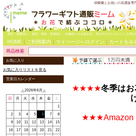
胡蝶蘭とお祝いの花通販専
開店・開業祝い、就任・栄転・昇進祝い、結婚祝いやお誕生日・母の日のプレゼントに人気の
HOME
｜
ご利用案内
｜
マイページへログイン
｜
カートをみ
商品検索
お気に入り
お気に入りリストを見る
営業日カレンダー
★★★★
冬季はお
＜
2026年8月
＞
日
月
火
水
木
金
土
1
2
3
4
5
6
7
8
★★★Amazo
9
10
11
12
13
14
15
16
17
18
19
20
21
22