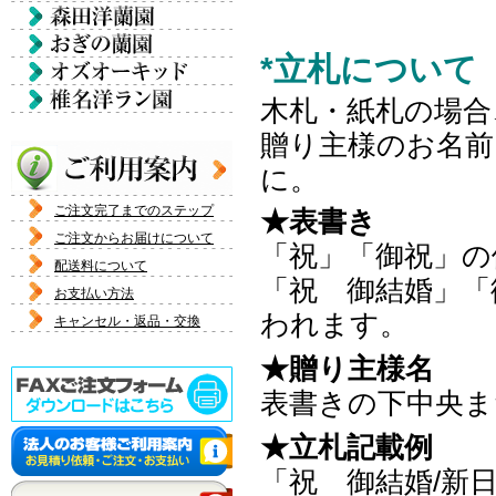
*立札について
木札・紙札の場合
贈り主様のお名
に。
ご注文完了までのステップ
★表書き
ご注文からお届けについて
「祝」「御祝」の
配送料について
「祝 御結婚」「
お支払い方法
われます。
キャンセル・返品・交換
★贈り主様名
表書きの下中央ま
★立札記載例
「祝 御結婚/新