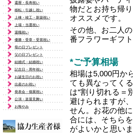
還暦・長寿祝い
物だとお持ち帰
移転・引越し祝い
オススメです。
上棟・竣工・新築祝い
上場・当選祝い
その他、お二人の
退職祝い
番フラワーギフ
優勝・受章・受賞祝い
母の日プレゼント
父の日プレゼント
*ご予算相場
結婚式・結婚祝い
記念日・周年祝い
相場は5,000円
お誕生日のお祝い
ても異なってくる
出産のお祝い
は“割り切れる＝
発表会・個展祝い
公演・楽屋見舞い
避けられますが
お悔やみ
せん。お花の他に
合には、そちらを
がよいかと思い