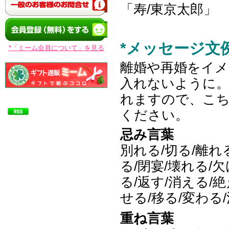
「寿/東京太郎」
*メッセージ文
*「ミーム会員について」を見る
離婚や再婚をイメ
入れないように
れますので、こ
ください。
忌み言葉
別れる/切る/離れ
る/閉宴/壊れる/欠
る/返す/消える/
せる/移る/変わる
重ね言葉