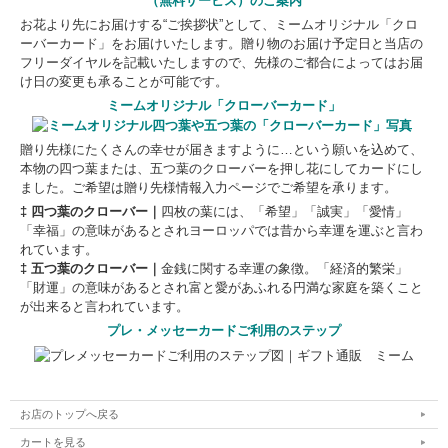
（無料サービス）のご案内
お花より先にお届けする“ご挨拶状”として、ミームオリジナル「クロ
ーバーカード」をお届けいたします。贈り物のお届け予定日と当店の
フリーダイヤルを記載いたしますので、先様のご都合によってはお届
け日の変更も承ることが可能です。
ミームオリジナル「クローバーカード」
贈り先様にたくさんの幸せが届きますように…という願いを込めて、
本物の四つ葉または、五つ葉のクローバーを押し花にしてカードにし
ました。ご希望は贈り先様情報入力ページでご希望を承ります。
‡ 四つ葉のクローバー｜
四枚の葉には、「希望」「誠実」「愛情」
「幸福」の意味があるとされヨーロッパでは昔から幸運を運ぶと言わ
れています。
‡ 五つ葉のクローバー｜
金銭に関する幸運の象徴。「経済的繁栄」
「財運」の意味があるとされ富と愛があふれる円満な家庭を築くこと
が出来ると言われています。
プレ・メッセーカードご利用のステップ
お店のトップへ戻る
カートを見る