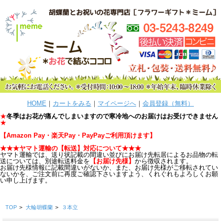
HOME
｜
カートをみる
｜
マイページへ
｜
会員登録（無料）
★
冬季はお花が痛んでしまいますので寒冷地へのお届けはお受けできません
★
【
Amazon Pay・楽天Pay・PayPayご利用頂けます
】
★★★ヤマト運輸の【転送
】
対応について★★★
ヤマト運輸では、送り状記載の間違い並びにお届け先転居によるお品物の転
送については、別途転送料金を
【お届け先様】
から徴収されます。
お届け先様情報に記載間違いがないか、また、お届け先様がご移転されてい
ないかを、ご注文前に再度ご確認下さいますよう、くれぐれもよろしくお願
い申し上げます。
TOP
>
大輪胡蝶蘭
>
３本立