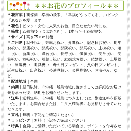
＊花言葉｜
胡蝶蘭「幸福の飛来」「幸福がやってくる」。/ピンク
「あなたを愛します」
＊花色｜
ピンク：女性に人気のお色。目立たせたい時にも。
＊輪数｜
25輪前後（つぼみ含む）。1本当たり８輪前後。
＊サイズ｜
高さ75ｃｍ前後
＊ご用途｜
就任祝い、栄転お祝い、昇進祝い、記念日お祝い、周年
お祝い、開店祝い、開業祝い、開院祝い、開局祝い、上棟祝い、竣
工祝い、新築祝い、還暦祝い、長寿祝い、優勝祝い、受章祝い、受
賞祝い、移転祝い、引越し祝い、結婚式お祝い、結婚祝い、上場祝
い、当選祝い、退職祝い、母の日プレゼント、父の日プレゼント、
誕生日祝い、出産祝い、公演見舞い、楽屋見舞い、お悔やみ、な
ど。
＊配達地域｜
全国
＊納期｜
翌日以降。※沖縄・離島地域に置きましては詳細なお届け
先を承った後、納期をお知らせいたします。
＊送料｜
送料無料。※沖縄・離島につきましては、別途送料を頂戴
いたします。お問合せまたは、ご注文確認後にお見積りさせていた
だきます。
＊立札｜
無料（下記をご確認ください）
＊ラッピング｜
無料（下記をご確認ください）
＊特典｜
会員にご登録いただいている場合は、ポイントを付与させ