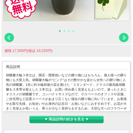
価格:17,500円(税込 19,250円)
商品説明
胡蝶蘭大輪３本立は、開店・開業祝いなどの贈り物にはもちろん、個人様への贈り
物にも大変人気。胡蝶蘭大輪の“ピンク”はその艶やかな姿から女性への贈り物に人
気の胡蝶蘭。1本に約８輪前後の花を着けた「スタンダード」クラスの最高級胡蝶
蘭を３本寄せ植えした３本立は、お買い求め易く見栄えもよいので、迷ったときに
オススメの胡蝶蘭です。コンパクトサイズなので、小スペースのオフィスや店舗、
ご自宅用など設置スペースがあまり広くない場合の贈り物に向いています。お客様
やお取引先様、お知合いやお身内の記念日・お祝いなどにおすすめです。お花が大
きく見栄えが良いうえ、香りが少なく長持ちをするため、大切な方へのフラワーギ
フトとして人気が高く大変お喜びいただけます。ご用途：開店・開業・開院・移
転・新築・竣工・就任・栄転・昇進・周年・設立・創立・上場・当選・還暦・長
▼ 商品説明の続きを見る ▼
寿・誕生日祝い、お悔やみ。