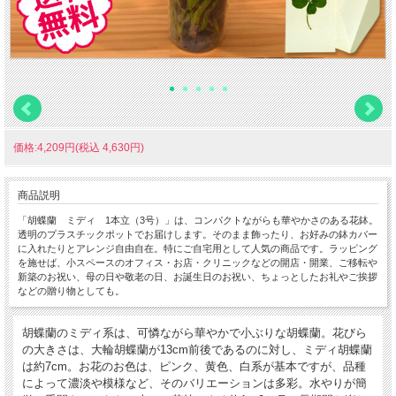
価格:4,209円(税込 4,630円)
商品説明
「胡蝶蘭 ミディ 1本立（3号）」は、コンパクトながらも華やかさのある花鉢。
透明のプラスチックポットでお届けします。そのまま飾ったり、お好みの鉢カバー
に入れたりとアレンジ自由自在。特にご自宅用として人気の商品です。ラッピング
を施せば、小スペースのオフィス・お店・クリニックなどの開店・開業、ご移転や
新築のお祝い、母の日や敬老の日、お誕生日のお祝い、ちょっとしたお礼やご挨拶
などの贈り物としても。
胡蝶蘭のミディ系は、可憐ながら華やかで小ぶりな胡蝶蘭。花びら
の大きさは、大輪胡蝶蘭が13cm前後であるのに対し、ミディ胡蝶蘭
は約7cm。お花のお色は、ピンク、黄色、白系が基本ですが、品種
によって濃淡や模様など、そのバリエーションは多彩。水やりが簡