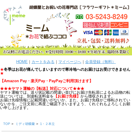
HOME
｜
カートをみる
｜
マイページへ
｜
会員登録（無料）
★
冬季はお花が痛んでしまいますので寒冷地へのお届けはお受けできません
★
【
Amazon Pay・楽天Pay・PayPayご利用頂けます
】
★★★ヤマト運輸の【転送
】
対応について★★★
ヤマト運輸では、送り状記載の間違い並びにお届け先転居によるお品物の転
送については、別途転送料金を
【お届け先様】
から徴収されます。
お届け先様情報に記載間違いがないか、また、お届け先様がご移転されてい
ないかを、ご注文前に再度ご確認下さいますよう、くれぐれもよろしくお願
い申し上げます。
TOP
>
ミディ胡蝶蘭
>
1・２本立