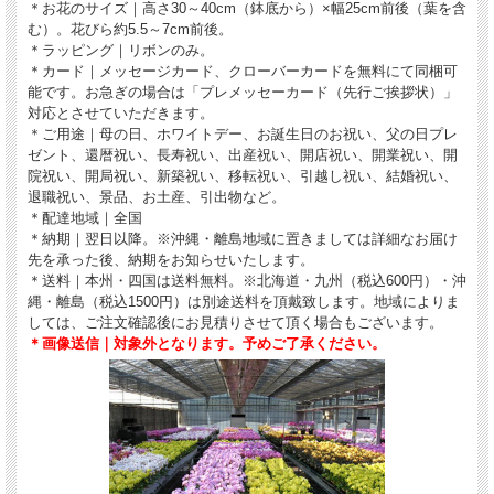
＊お花のサイズ｜高さ30～40cm（鉢底から）×幅25cm前後（葉を含
む）。
花びら約5.5～7cm前後。
＊ラッピング｜リボンのみ。
＊カード｜メッセージカード、クローバーカードを無料にて同梱可
能です。お急ぎの場合は「プレメッセーカード（先行ご挨拶状）」
対応とさせていただきます。
＊ご用途｜母の日、ホワイトデー、お誕生日のお祝い、父の日プレ
ゼント、還暦祝い、長寿祝い、出産祝い、開店祝い、開業祝い、開
院祝い、開局祝い、新築祝い、移転祝い、引越し祝い、結婚祝い、
退職祝い、景品、お土産、引出物など。
＊配達地域｜全国
＊納期｜翌日以降。※沖縄・離島地域に置きましては詳細なお届け
先を承った後、納期をお知らせいたします。
＊送料｜本州・四国は送料無料。※北海道・九州（税込600円）・沖
縄・離島（税込1500円）は別途送料を頂戴致します。地域によりま
しては、ご注文確認後にお見積りさせて頂く場合もございます。
＊画像送信｜対象外となります。予めご了承ください。