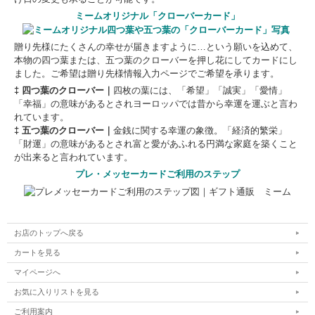
ミームオリジナル「クローバーカード」
贈り先様にたくさんの幸せが届きますように…という願いを込めて、
本物の四つ葉または、五つ葉のクローバーを押し花にしてカードにし
ました。ご希望は贈り先様情報入力ページでご希望を承ります。
‡ 四つ葉のクローバー｜
四枚の葉には、「希望」「誠実」「愛情」
「幸福」の意味があるとされヨーロッパでは昔から幸運を運ぶと言わ
れています。
‡ 五つ葉のクローバー｜
金銭に関する幸運の象徴。「経済的繁栄」
「財運」の意味があるとされ富と愛があふれる円満な家庭を築くこと
が出来ると言われています。
プレ・メッセーカードご利用のステップ
お店のトップへ戻る
カートを見る
マイページへ
お気に入りリストを見る
ご利用案内