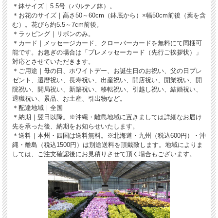
＊鉢サイズ｜5.5号（パルテノ鉢）。
＊お花のサイズ｜高さ50～60cm（鉢底から）×幅50cm前後（葉を含
む）。花びら約5.5～7cm前後。
＊ラッピング｜リボンのみ。
＊カード｜メッセージカード、クローバーカードを無料にて同梱可
能です。お急ぎの場合は「プレメッセーカード（先行ご挨拶状）」
対応とさせていただきます。
＊ご用途｜母の日、ホワイトデー、お誕生日のお祝い、父の日プレ
ゼント、還暦祝い、長寿祝い、出産祝い、開店祝い、開業祝い、開
院祝い、開局祝い、新築祝い、移転祝い、引越し祝い、結婚祝い、
退職祝い、景品、お土産、引出物など。
＊配達地域｜全国
＊納期｜翌日以降。※沖縄・離島地域に置きましては詳細なお届け
先を承った後、納期をお知らせいたします。
＊送料｜本州・四国は送料無料。※北海道・九州（税込600円）・沖
縄・離島（税込1500円）は別途送料を頂戴致します。地域によりま
しては、ご注文確認後にお見積りさせて頂く場合もございます。