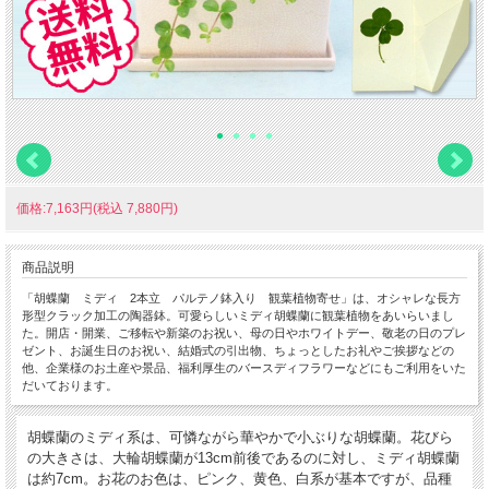
価格:7,163円(税込 7,880円)
商品説明
「胡蝶蘭 ミディ 2本立 パルテノ鉢入り 観葉植物寄せ」は、オシャレな長方
形型クラック加工の陶器鉢。可愛らしいミディ胡蝶蘭に観葉植物をあいらいまし
た。開店・開業、ご移転や新築のお祝い、母の日やホワイトデー、敬老の日のプレ
ゼント、お誕生日のお祝い、結婚式の引出物、ちょっとしたお礼やご挨拶などの
他、企業様のお土産や景品、福利厚生のバースディフラワーなどにもご利用をいた
だいております。
胡蝶蘭のミディ系は、可憐ながら華やかで小ぶりな胡蝶蘭。花びら
の大きさは、大輪胡蝶蘭が13cm前後であるのに対し、ミディ胡蝶蘭
は約7cm。お花のお色は、ピンク、黄色、白系が基本ですが、品種