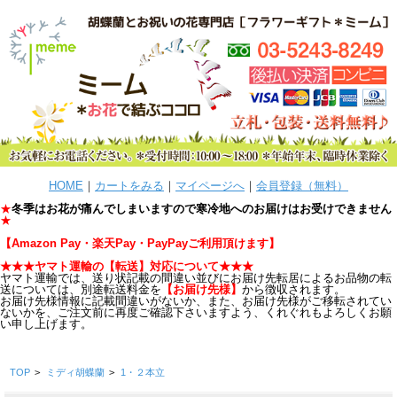
HOME
｜
カートをみる
｜
マイページへ
｜
会員登録（無料）
★
冬季はお花が痛んでしまいますので寒冷地へのお届けはお受けできません
★
【
Amazon Pay・楽天Pay・PayPayご利用頂けます
】
★★★ヤマト運輸の【転送
】
対応について★★★
ヤマト運輸では、送り状記載の間違い並びにお届け先転居によるお品物の転
送については、別途転送料金を
【お届け先様】
から徴収されます。
お届け先様情報に記載間違いがないか、また、お届け先様がご移転されてい
ないかを、ご注文前に再度ご確認下さいますよう、くれぐれもよろしくお願
い申し上げます。
TOP
>
ミディ胡蝶蘭
>
1・２本立