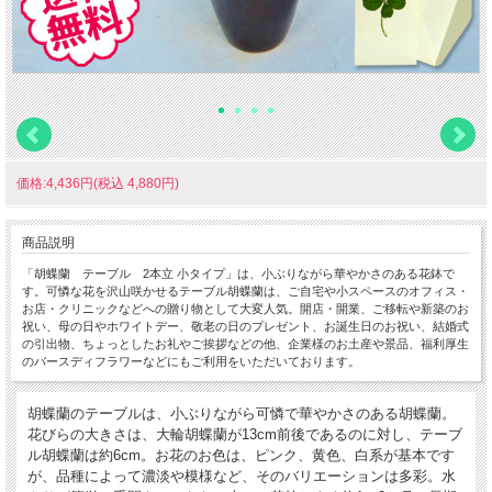
価格:4,436円(税込 4,880円)
商品説明
「胡蝶蘭 テーブル 2本立 小タイプ」は、小ぶりながら華やかさのある花鉢で
す。可憐な花を沢山咲かせるテーブル胡蝶蘭は、ご自宅や小スペースのオフィス・
お店・クリニックなどへの贈り物として大変人気。開店・開業、ご移転や新築のお
祝い、母の日やホワイトデー、敬老の日のプレゼント、お誕生日のお祝い、結婚式
の引出物、ちょっとしたお礼やご挨拶などの他、企業様のお土産や景品、福利厚生
のバースディフラワーなどにもご利用をいただいております。
胡蝶蘭のテーブルは、小ぶりながら可憐で華やかさのある胡蝶蘭。
花びらの大きさは、大輪胡蝶蘭が13cm前後であるのに対し、テーブ
ル胡蝶蘭は約6cm。お花のお色は、ピンク、黄色、白系が基本です
が、品種によって濃淡や模様など、そのバリエーションは多彩。水