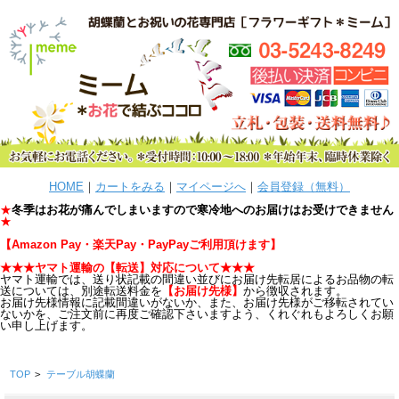
HOME
｜
カートをみる
｜
マイページへ
｜
会員登録（無料）
★
冬季はお花が痛んでしまいますので寒冷地へのお届けはお受けできません
★
【
Amazon Pay・楽天Pay・PayPayご利用頂けます
】
★★★ヤマト運輸の【転送
】
対応について★★★
ヤマト運輸では、送り状記載の間違い並びにお届け先転居によるお品物の転
送については、別途転送料金を
【お届け先様】
から徴収されます。
お届け先様情報に記載間違いがないか、また、お届け先様がご移転されてい
ないかを、ご注文前に再度ご確認下さいますよう、くれぐれもよろしくお願
い申し上げます。
TOP
>
テーブル胡蝶蘭