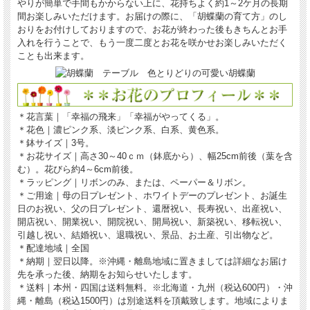
やりが簡単で手間もかからない上に、花持ちよく約1～2ケ月の長期
間お楽しみいただけます。お届けの際に、「胡蝶蘭の育て方」のし
おりをお付けしておりますので、お花が終わった後もきちんとお手
入れを行うことで、もう一度二度とお花を咲かせお楽しみいただく
ことも出来ます。
＊花言葉｜「幸福の飛来」「幸福がやってくる」。
＊花色｜
濃ピンク系、淡ピンク系、白系、黄色系。
＊鉢サイズ｜3号。
＊お花サイズ｜高さ30～40ｃｍ（鉢底から）、幅25cm前後（葉を含
む）。花びら約4～6cm前後。
＊ラッピング｜
リボンのみ、または、ペーパー＆リボン。
＊ご用途｜母の日プレゼント、ホワイトデーのプレゼント、お誕生
日のお祝い、父の日プレゼント、還暦祝い、長寿祝い、出産祝い、
開店祝い、開業祝い、開院祝い、開局祝い、新築祝い、移転祝い、
引越し祝い、結婚祝い、退職祝い、景品、お土産、引出物など。
＊配達地域｜全国
＊納期｜翌日以降。※沖縄・離島地域に置きましては詳細なお届け
先を承った後、納期をお知らせいたします。
＊送料｜本州・四国は送料無料。※北海道・九州（税込600円）・沖
縄・離島（税込1500円）は別途送料を頂戴致します。地域によりま