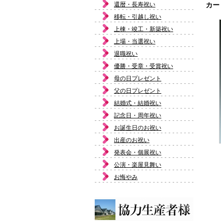
還暦・長寿祝い
カー
移転・引越し祝い
上棟・竣工・新築祝い
上場・当選祝い
退職祝い
優勝・受章・受賞祝い
母の日プレゼント
父の日プレゼント
結婚式・結婚祝い
記念日・周年祝い
お誕生日のお祝い
出産のお祝い
発表会・個展祝い
公演・楽屋見舞い
お悔やみ