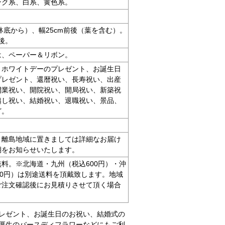
ンク系、白系、黄色系。
（鉢底から）、幅25cm前後（葉を含む）。
後。
は、ペーパー＆リボン。
、ホワイトデーのプレゼント、お誕生日
プレゼント、還暦祝い、長寿祝い、出産
開業祝い、開院祝い、開局祝い、新築祝
越し祝い、結婚祝い、退職祝い、景品、
ど。
・離島地域に置きましては詳細なお届け
期をお知らせいたします。
料。※北海道・九州（税込600円）・沖
00円）は別途送料を頂戴致します。地域
ご注文確認後にお見積りさせて頂く場合
レゼント、お誕生日のお祝い、結婚式の
厚生のバースディフラワーなどにもご利