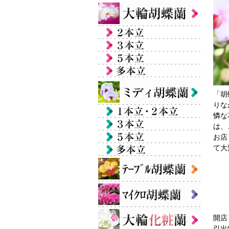
「胡
りな
憐な
は、
お店
て大
開店
引出