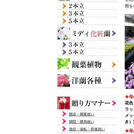
用を
★母
花色
ラッ
開店・開業祝い
メッ
き）
開院・開局祝い
就任・栄転・昇進祝い
★母