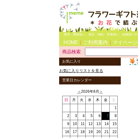
開店・開業祝い、就任・栄転・昇進祝い、結婚祝いや
HOME
｜
ご利用案内
｜
マイページ
商品検索
お気に入り
お気に入りリストを見る
営業日カレンダー
＜
2026年8月
＞
日
月
火
水
木
金
土
1
2
3
4
5
6
7
8
9
10
11
12
13
14
15
16
17
18
19
20
21
22