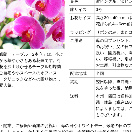
花色
濃ピンク系、淡ピ
鉢サイズ
3号
お花サイズ
高さ30～40ｃｍ
花びら約4～6cm前
ラッピング
リボンのみ、また
ご用途
母の日プレゼント
のお祝い、父の日
祝い、開店祝い、
蝶蘭 テーブル 2本立」は、小ぶ
い、移転祝い、引
がら華やかさもある花鉢です。可
お土産、引出物な
花を沢山咲かせるテーブル胡蝶蘭
ご自宅や小スペースのオフィス・
配達地域
全国
・クリニックなどへの贈り物とし
納期
翌日以降。※沖縄
変人気。
先を承った後、納
送料
本州・四国は送料無
縄・離島（税込15
によりましては、
もございます。
・開業、ご移転や新築のお祝い、母の日やホワイトデー、敬老の日のプ
物、ちょっとしたお礼やご挨拶などの他、企業様のお土産や景品、福利