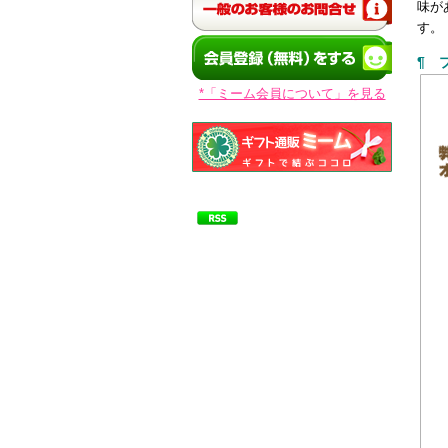
味が
す。
¶ 
*「ミーム会員について」を見る