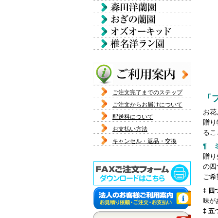
ご注文完了までのステップ
「
ご注文からお届けについて
お花
配送料について
贈り
お支払い方法
るこ
キャンセル・返品・交換
¶ 
贈り
の四
ご希
‡ 
味が
‡ 