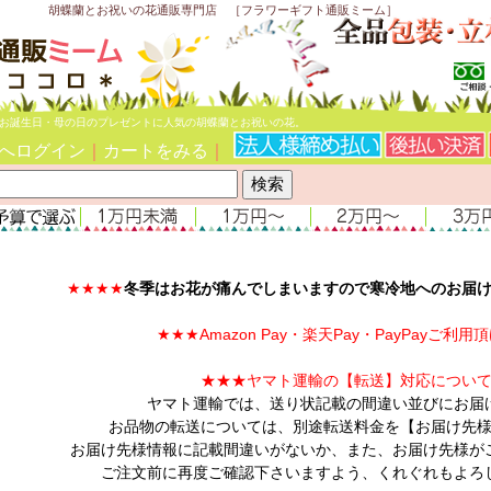
胡蝶蘭とお祝いの花通販専門店 ［フラワーギフト通販ミーム］
お誕生日・母の日のプレゼントに人気の胡蝶蘭とお祝いの花。
へログイン
｜
カートをみる
｜
★★★★
冬季はお花が痛んでしまいますので寒冷地へのお届
★★★Amazon Pay・楽天Pay・PayPayご利
★★★ヤマト運輸の【転送
】
対応につい
ヤマト運輸では、送り状記載の間違い並びにお届
お品物の転送については、別途転送料金を【お届け先
お届け先様情報に記載間違いがないか、また、お届け先様が
ご注文前に再度ご確認下さいますよう、くれぐれもよろ