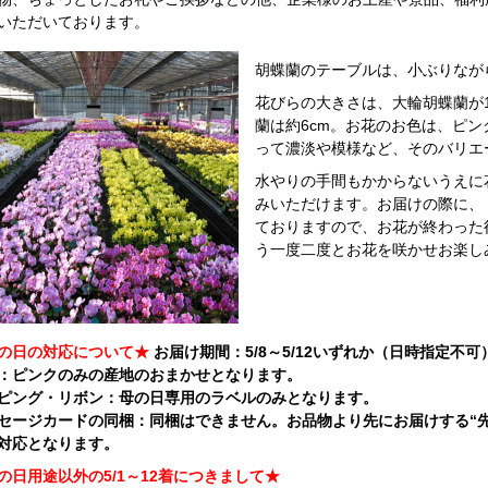
いただいております。
胡蝶蘭のテーブルは、小ぶりなが
花びらの大きさは、大輪胡蝶蘭が
蘭は約6cm。お花のお色は、ピ
って濃淡や模様など、そのバリエ
水やりの手間もかからないうえに
みいただけます。お届けの際に、
ておりますので、お花が終わった
う一度二度とお花を咲かせお楽し
の日の対応について★
お届け期間：5/8～5/12いずれか（日時指定不
：ピンクのみの産地のおまかせとなります。
ピング・リボン：母の日専用のラベルのみとなります。
セージカードの同梱：同梱はできません。お品物より先にお届けする“
対応となります。
の日用途以外の5/1～12着につきまして★