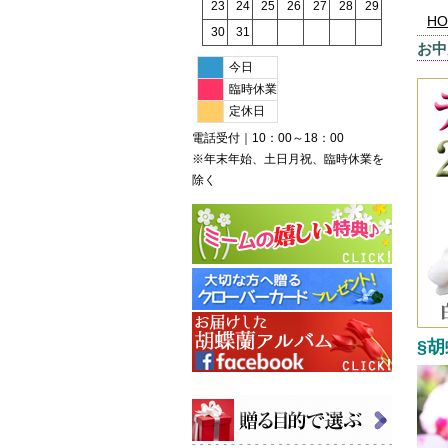
23
24
25
26
27
28
29
HO
30
31
お中
今日
臨時休業
定休日
電話受付｜10：00～18：00
※年末年始、土日月祝、臨時休業を
除く
§