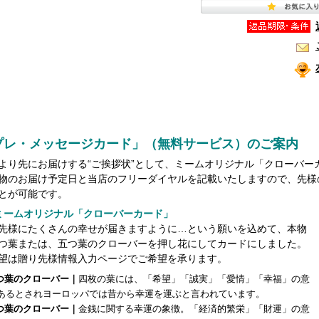
プレ・メッセージカード」（無料サービス）のご案内
より先にお届けする“ご挨拶状”として、ミームオリジナル「クローバー
物のお届け予定日と当店のフリーダイヤルを記載いたしますので、先様
とが可能です。
ミームオリジナル「クローバーカード」
先様にたくさんの幸せが届きますように…という願いを込めて、本物
つ葉または、五つ葉のクローバーを押し花にしてカードにしました。
望は贈り先様情報入力ページでご希望を承ります。
四つ葉のクローバー｜
四枚の葉には、「希望」「誠実」「愛情」「幸福」の意
あるとされヨーロッパでは昔から幸運を運ぶと言われています。
五つ葉のクローバー｜
金銭に関する幸運の象徴。「経済的繁栄」「財運」の意